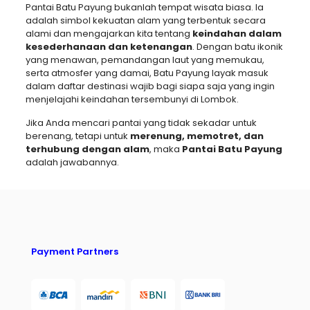
Pantai Batu Payung bukanlah tempat wisata biasa. Ia
adalah simbol kekuatan alam yang terbentuk secara
alami dan mengajarkan kita tentang
keindahan dalam
kesederhanaan dan ketenangan
. Dengan batu ikonik
yang menawan, pemandangan laut yang memukau,
serta atmosfer yang damai, Batu Payung layak masuk
dalam daftar destinasi wajib bagi siapa saja yang ingin
menjelajahi keindahan tersembunyi di Lombok.
Jika Anda mencari pantai yang tidak sekadar untuk
berenang, tetapi untuk
merenung, memotret, dan
terhubung dengan alam
, maka
Pantai Batu Payung
adalah jawabannya.
Payment Partners