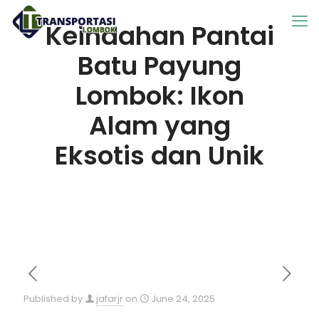
Keindahan Pantai
Batu Payung
Lombok: Ikon
Alam yang
Eksotis dan Unik
Published by
jafarjr
on
June 24, 2025