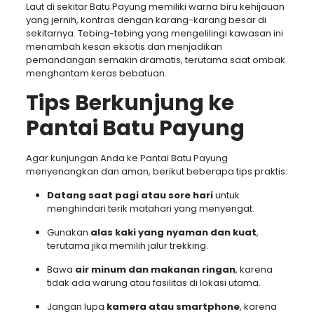
Laut di sekitar Batu Payung memiliki warna biru kehijauan
yang jernih, kontras dengan karang-karang besar di
sekitarnya. Tebing-tebing yang mengelilingi kawasan ini
menambah kesan eksotis dan menjadikan
pemandangan semakin dramatis, terutama saat ombak
menghantam keras bebatuan.
Tips Berkunjung ke
Pantai Batu Payung
Agar kunjungan Anda ke Pantai Batu Payung
menyenangkan dan aman, berikut beberapa tips praktis:
Datang saat pagi atau sore hari
untuk
menghindari terik matahari yang menyengat.
Gunakan
alas kaki yang nyaman dan kuat
,
terutama jika memilih jalur trekking.
Bawa
air minum dan makanan ringan
, karena
tidak ada warung atau fasilitas di lokasi utama.
Jangan lupa
kamera atau smartphone
, karena