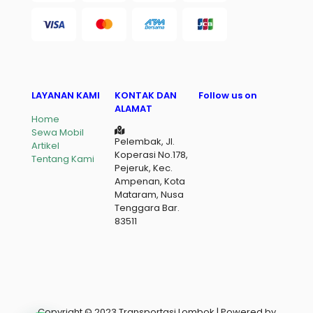
LAYANAN KAMI
KONTAK DAN
Follow us on
ALAMAT
Home
Sewa Mobil
Pelembak, Jl.
Artikel
Koperasi No.178,
Tentang Kami
Pejeruk, Kec.
Ampenan, Kota
Mataram, Nusa
Tenggara Bar.
83511
Copyright © 2023 Transportasi Lombok | Powered by