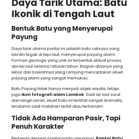
Daya Tarik Utama: Batu
Ikonik di Tengah Laut
Bentuk Batu yang Menyerupai
Payung
Daya tarik utama pantai ini adalah batu raksasa yang
berdiri tegak di tepi laut, menyerupai payung alami.
Formasi geologis yang unik ini terbentuk akibat proses
abrasi laut selama ratusan tahun. Bagian atasnya yang
lebar dan bawahnya yang ramping menciptakan siluet
payung alami yang sangat memukau.
Batu Payung tidak hanya menjadi objek wisata, tetapi
juga
ikon fotografi alam Lombok
. Saat air laut surut
dan langit cerah, siluet batu ini terlihat sangat dramatis,
terutama saat matahari terbit atau terbenam.
Tidak Ada Hamparan Pasir, Tapi
Penuh Karakter
Berbeda dengan pantai pada umumnya,
Pantai Batu