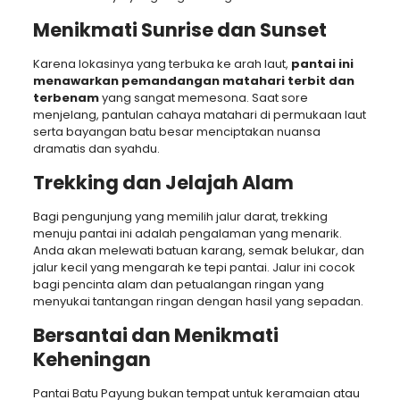
Menikmati Sunrise dan Sunset
Karena lokasinya yang terbuka ke arah laut,
pantai ini
menawarkan pemandangan matahari terbit dan
terbenam
yang sangat memesona. Saat sore
menjelang, pantulan cahaya matahari di permukaan laut
serta bayangan batu besar menciptakan nuansa
dramatis dan syahdu.
Trekking dan Jelajah Alam
Bagi pengunjung yang memilih jalur darat, trekking
menuju pantai ini adalah pengalaman yang menarik.
Anda akan melewati batuan karang, semak belukar, dan
jalur kecil yang mengarah ke tepi pantai. Jalur ini cocok
bagi pencinta alam dan petualangan ringan yang
menyukai tantangan ringan dengan hasil yang sepadan.
Bersantai dan Menikmati
Keheningan
Pantai Batu Payung bukan tempat untuk keramaian atau