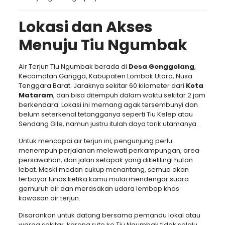
Lokasi dan Akses
Menuju Tiu Ngumbak
Air Terjun Tiu Ngumbak berada di
Desa Genggelang
,
Kecamatan Gangga, Kabupaten Lombok Utara, Nusa
Tenggara Barat. Jaraknya sekitar 60 kilometer dari
Kota
Mataram
, dan bisa ditempuh dalam waktu sekitar 2 jam
berkendara. Lokasi ini memang agak tersembunyi dan
belum seterkenal tetangganya seperti Tiu Kelep atau
Sendang Gile, namun justru itulah daya tarik utamanya.
Untuk mencapai air terjun ini, pengunjung perlu
menempuh perjalanan melewati perkampungan, area
persawahan, dan jalan setapak yang dikelilingi hutan
lebat. Meski medan cukup menantang, semua akan
terbayar lunas ketika kamu mulai mendengar suara
gemuruh air dan merasakan udara lembap khas
kawasan air terjun.
Disarankan untuk datang bersama pemandu lokal atau
warga sekitar, karena rute ke Tiu Ngumbak tidak selalu