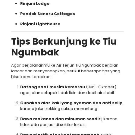
Rinjani Lodge
Pondok Senaru Cottages
Rinjani Lighthouse
Tips Berkunjung ke Tiu
Ngumbak
Agar perjalananmu ke Air Terjun Tiu Ngumbak berjalan
lancar dan menyenangkan, berikut beberapa tips yang
bisa kamu terapkan:
Datang saat musim kemarau
(Juni–Oktober)
agar jalan setapak tidak licin dan debit air stabil.
Gunakan alas kaki yang nyaman dan anti selip
,
karena jalur trekking cukup menantang.
Bawa makanan dan minuman sendiri
, karena
tidak ada penjual di sekitar lokasi.
Bawa plastik atau kantong sampah
, untuk