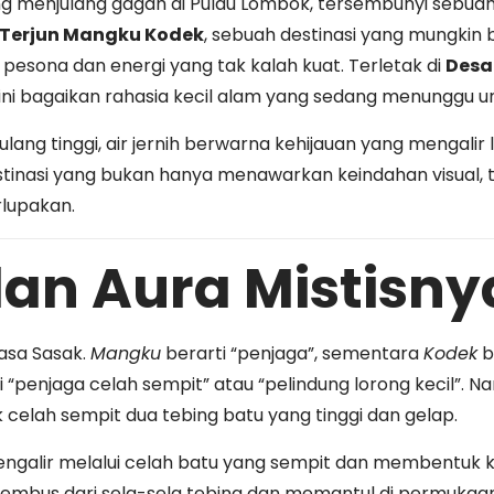
ng menjulang gagah di Pulau Lombok, tersembunyi sebuah
 Terjun Mangku Kodek
, sebuah destinasi yang mungkin 
 pesona dan energi yang tak kalah kuat. Terletak di
Desa
un ini bagaikan rahasia kecil alam yang sedang menunggu 
lang tinggi, air jernih berwarna kehijauan yang mengalir
stinasi yang bukan hanya menawarkan keindahan visual, t
lupakan.
an Aura Mistisny
asa Sasak.
Mangku
berarti “penjaga”, sementara
Kodek
b
penjaga celah sempit” atau “pelindung lorong kecil”. Na
lik celah sempit dua tebing batu yang tinggi dan gelap.
engalir melalui celah batu yang sempit dan membentuk
nembus dari sela-sela tebing dan memantul di permukaan