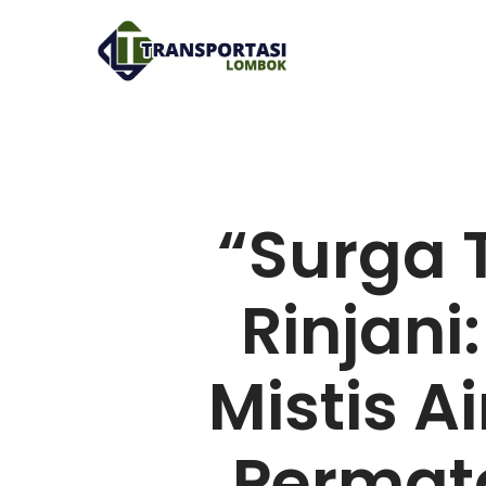
“Surga 
Rinjani
Mistis A
Permat