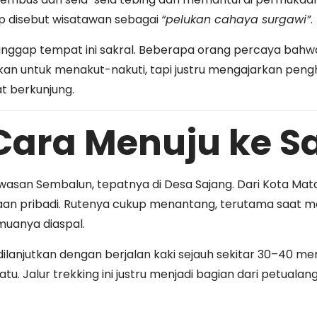
rap disebut wisatawan sebagai
“pelukan cahaya surgawi”
.
nggap tempat ini sakral. Beberapa orang percaya bahwa
bukan untuk menakut-nakuti, tapi justru mengajarkan pen
t berkunjung.
Cara Menuju ke S
kawasan Sembalun, tepatnya di Desa Sajang. Dari Kota M
n pribadi. Rutenya cukup menantang, terutama saat mend
muanya diaspal.
 dilanjutkan dengan berjalan kaki sejauh sekitar 30–40 men
atu. Jalur trekking ini justru menjadi bagian dari petu