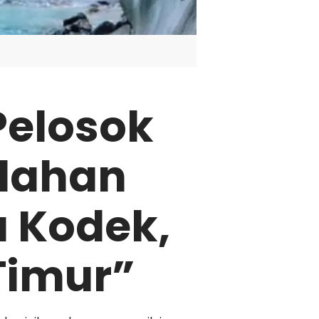
Pelosok
ndahan
u Kodek,
Timur”