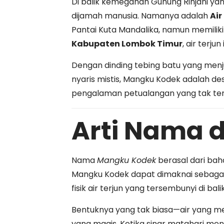
Di balik kemegahan Gunung Rinjani ya
dijamah manusia. Namanya adalah
Air
Pantai Kuta Mandalika, namun memiliki
Kabupaten Lombok Timur
, air terj
Dengan dinding tebing batu yang menju
nyaris mistis, Mangku Kodek adalah de
pengalaman petualangan yang tak ter
Arti Nama d
Nama
Mangku Kodek
berasal dari bah
Mangku Kodek dapat dimaknai sebagai “
fisik air terjun yang tersembunyi di ba
Bentuknya yang tak biasa—air yang m
yang magis. Ketika sinar matahari me