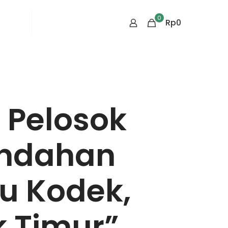
0
rtikel
Tentang Kami
Rp
0
 Pelosok
eindahan
ku Kodek,
 Timur”