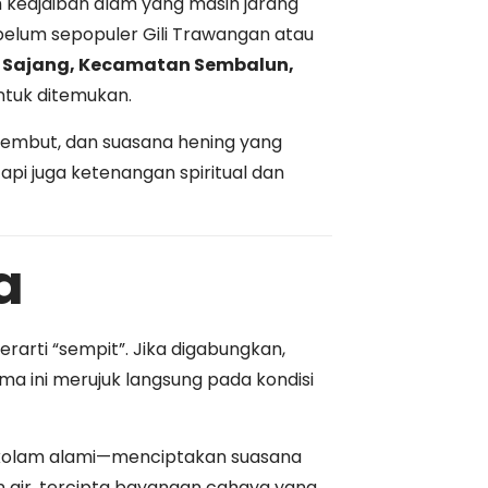
 keajaiban alam yang masih jarang
belum sepopuler Gili Trawangan atau
 Sajang, Kecamatan Sembalun,
untuk ditemukan.
 lembut, dan suasana hening yang
api juga ketenangan spiritual dan
a
erarti “sempit”. Jika digabungkan,
ma ini merujuk langsung pada kondisi
 kolam alami—menciptakan suasana
 air, tercipta bayangan cahaya yang