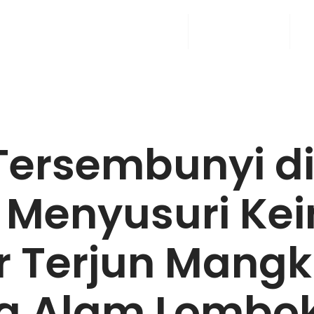
Home
Rental Mobil
A
Tersembunyi di
: Menyusuri K
ir Terjun Mang
a Alam Lombok