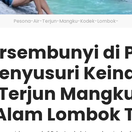
Pesona-Air-Terjun-Mangku-Kodek-Lombok-
rsembunyi di 
Menyusuri Kei
r Terjun Mangk
Alam Lombok 