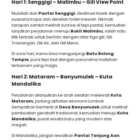
Hari 1: Senggigi – Malimbu – Gili View Point
Mulailah dari
Pantai Senggigi
, destinasi klasik dengan
suasana tropis dan deretan hotel mewah. Nikmati
sarapan sambil melihat sunrise di tepi pantai, kemudian
lanjutkan perjalanan menuju
Bukit Malimbu
, salah satu
titik terbaik untuk berfoto dengan latar tiga gili: Gili
Trawangan, Gili Air, dan Gili Meno.
Di sore hari, kamu bisa mengunjungi
Batu Bolong
Temple
, pura tepi laut dengan panorama matahari
terbenam yang magis.
Hari 2: Mataram – Banyumulek – Kuta
Mandalika
Perjalanan dilanjutkan ke arah selatan melewati
Kota
Mataram
, jantung aktivitas ekonomi Lombok.
Sempatkan berhenti di
Desa Banyumulek
untuk melihat
pembuatan gerabah tradisional, kemudian menuju
Kuta
Mandalika
, pusat wisata baru yang modern dan
megah.
Di Mandalika, jangan lewatkan
Pantai Tanjung Aan
,