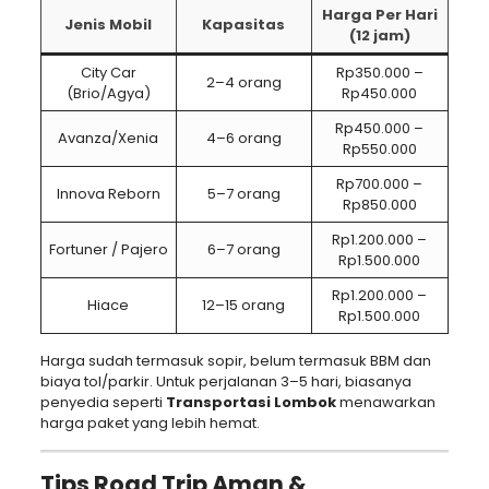
Harga Per Hari
Jenis Mobil
Kapasitas
(12 jam)
City Car
Rp350.000 –
2–4 orang
(Brio/Agya)
Rp450.000
Rp450.000 –
Avanza/Xenia
4–6 orang
Rp550.000
Rp700.000 –
Innova Reborn
5–7 orang
Rp850.000
Rp1.200.000 –
Fortuner / Pajero
6–7 orang
Rp1.500.000
Rp1.200.000 –
Hiace
12–15 orang
Rp1.500.000
Harga sudah termasuk sopir, belum termasuk BBM dan
biaya tol/parkir. Untuk perjalanan 3–5 hari, biasanya
penyedia seperti
Transportasi Lombok
menawarkan
harga paket yang lebih hemat.
Tips Road Trip Aman &