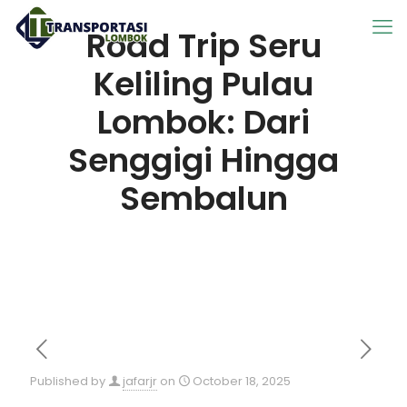
Road Trip Seru
Keliling Pulau
Lombok: Dari
Senggigi Hingga
Sembalun
Published by
jafarjr
on
October 18, 2025