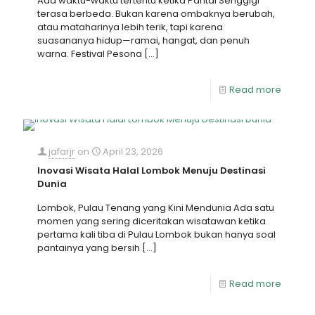
Ada waktu-waktu tertentu ketika Pantai Senggigi
terasa berbeda. Bukan karena ombaknya berubah,
atau mataharinya lebih terik, tapi karena
suasananya hidup—ramai, hangat, dan penuh
warna. Festival Pesona
[…]
Read more
jafarjr
on
April 23, 2026
Inovasi Wisata Halal Lombok Menuju Destinasi
Dunia
Lombok, Pulau Tenang yang Kini Mendunia Ada satu
momen yang sering diceritakan wisatawan ketika
pertama kali tiba di Pulau Lombok bukan hanya soal
pantainya yang bersih
[…]
Read more