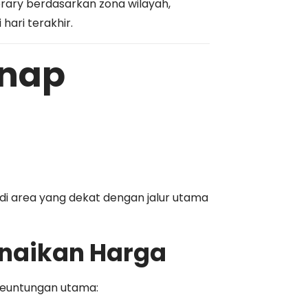
rary berdasarkan zona wilayah,
hari terakhir.
inap
i area yang dekat dengan jalur utama
enaikan Harga
keuntungan utama: