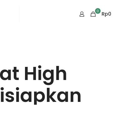
0
rtikel
Tentang Kami
Rp
0
at High
Disiapkan