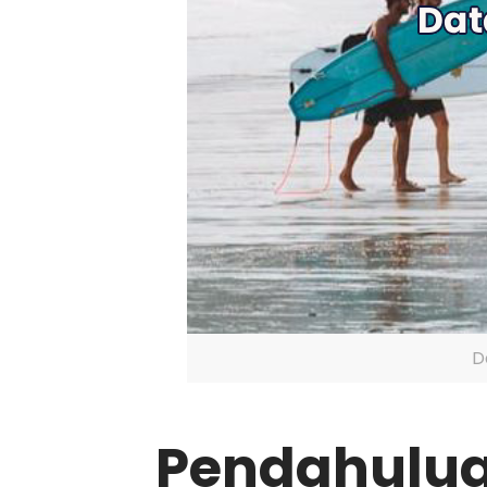
D
Pendahulu