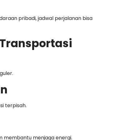
araan pribadi, jadwal perjalanan bisa
 Transportasi
guler.
an
i terpisah.
um membantu menjaga energi.