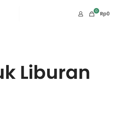
0
rtikel
Tentang Kami
Rp
0
k Liburan