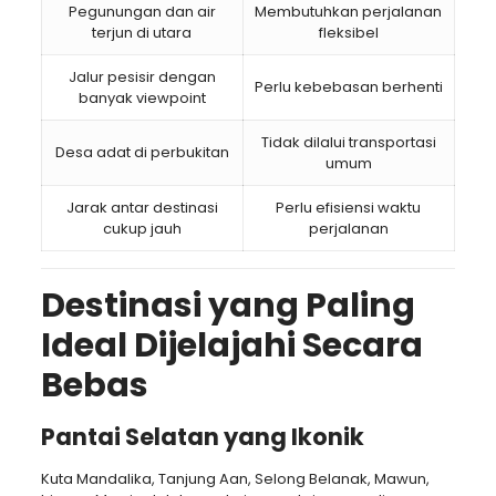
Pegunungan dan air
Membutuhkan perjalanan
terjun di utara
fleksibel
Jalur pesisir dengan
Perlu kebebasan berhenti
banyak viewpoint
Tidak dilalui transportasi
Desa adat di perbukitan
umum
Jarak antar destinasi
Perlu efisiensi waktu
cukup jauh
perjalanan
Destinasi yang Paling
Ideal Dijelajahi Secara
Bebas
Pantai Selatan yang Ikonik
Kuta Mandalika, Tanjung Aan, Selong Belanak, Mawun,