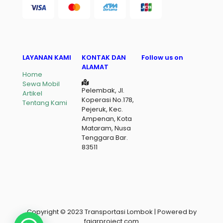
LAYANAN KAMI
KONTAK DAN
Follow us on
ALAMAT
Home
Sewa Mobil
Pelembak, Jl.
Artikel
Koperasi No.178,
Tentang Kami
Pejeruk, Kec.
Ampenan, Kota
Mataram, Nusa
Tenggara Bar.
83511
Copyright © 2023 Transportasi Lombok | Powered by
fajarproject.com